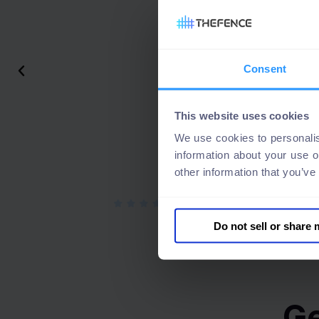
"TheFence™ ha mejorado 
información necesaria pa
de permisos. Con la ayu
ahora están conscient
Consent
P
r
e
This website uses cookies
v
We use cookies to personalis
i
information about your use o
o
other information that you’ve
u
s
Do not sell or share
Ge