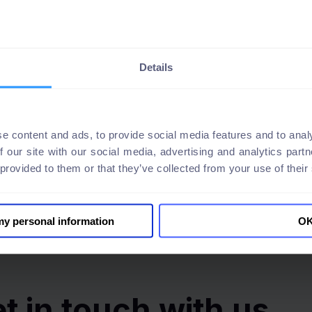
nuestra capacidad para colaborar de manera efectiva y
ra tomar decisiones de acceso más rápidas y mejores, y
da del software, nuestros propietarios de datos, gerente
es de lo que están aprobando o rechazando. Tenemos una
Details
tiene acceso a qué."
CISO
Empresa regional proveedora de servicios energéticos, CEE
e content and ads, to provide social media features and to analy
f our site with our social media, advertising and analytics par
 provided to them or that they’ve collected from your use of their
 my personal information
O
t in touch with us