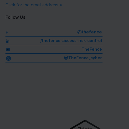
Click for the email address »
Follow Us
@thefence
/thefence-access-risk-control
TheFence
@TheFence_cyber