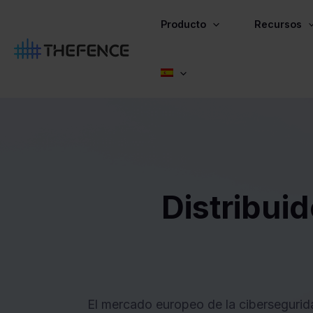
Ir
al
Producto
Recursos
contenido
Distribui
El mercado europeo de la cibersegurida