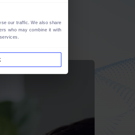
se our traffic. We also share
tners who may combine it with
 services.
K